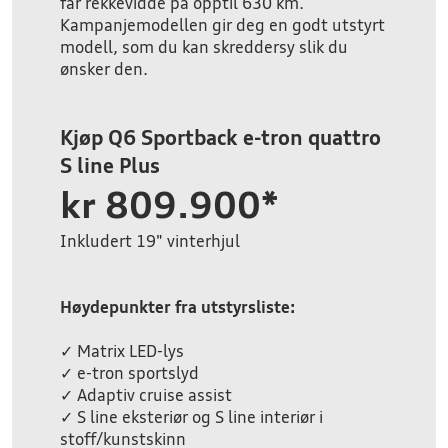
får rekkevidde på opptil 630 km.
Kampanjemodellen gir deg en godt utstyrt
modell, som du kan skreddersy slik du
ønsker den.
Kjøp Q6 Sportback e-tron quattro
S line Plus
kr 809.900*
Inkludert 19" vinterhjul
Høydepunkter fra utstyrsliste:
✓ Matrix LED-lys
✓ e-tron sportslyd
✓ Adaptiv cruise assist
✓ S line eksteriør og S line interiør i
stoff/kunstskinn