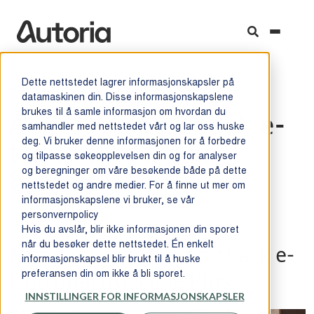
Dette nettstedet lagrer informasjonskapsler på
Autoria
/ Kampanjer
/ Audi
/ Q6 sportback e tron pris
datamaskinen din. Disse informasjonskapslene
brukes til å samle informasjon om hvordan du
Audi Q6 Sportback e-
samhandler med nettstedet vårt og lar oss huske
deg. Vi bruker denne informasjonen for å forbedre
tron | Pris fra kr
og tilpasse søkeopplevelsen din og for analyser
og beregninger om våre besøkende både på dette
809.900*
nettstedet og andre medier. For å finne ut mer om
informasjonskapslene vi bruker, se vår
personvernpolicy
Hvis du avslår, blir ikke informasjonen din sporet
når du besøker dette nettstedet. Én enkelt
Kampanje på Q6 Sportback e-
informasjonskapsel blir brukt til å huske
preferansen din om ikke å bli sporet.
tron quattro S line Plus
INNSTILLINGER FOR INFORMASJONSKAPSLER