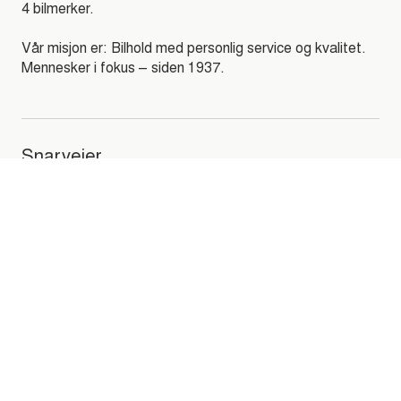
4 bilmerker.
Vår misjon er: Bilhold med personlig service og kvalitet.
Mennesker i fokus – siden 1937.
Snarveier
Åpningstider
Kontakt oss
Finn din forhandler
Kontakt oss
hei@autoria.no
Personvern
Åpenhetsloven