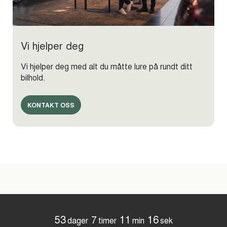
Vi hjelper deg
Vi hjelper deg med alt du måtte lure på rundt ditt
bilhold.
KONTAKT OSS
53
7
11
15
dager
timer
min
sek