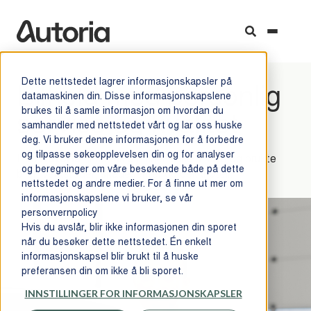
Dette nettstedet lagrer informasjonskapsler på
Bilhold med personlig
datamaskinen din. Disse informasjonskapslene
service og kvalitet
brukes til å samle informasjon om hvordan du
samhandler med nettstedet vårt og lar oss huske
deg. Vi bruker denne informasjonen for å forbedre
og tilpasse søkeopplevelsen din og for analyser
Hos
Autoria
finner du alt innen bilhold: Nye og brukte
og beregninger om våre besøkende både på dette
biler, verksteder, skadesenter og dekkhotell.
nettstedet og andre medier. For å finne ut mer om
informasjonskapslene vi bruker, se vår
personvernpolicy
Hvis du avslår, blir ikke informasjonen din sporet
når du besøker dette nettstedet. Én enkelt
informasjonskapsel blir brukt til å huske
preferansen din om ikke å bli sporet.
INNSTILLINGER FOR INFORMASJONSKAPSLER