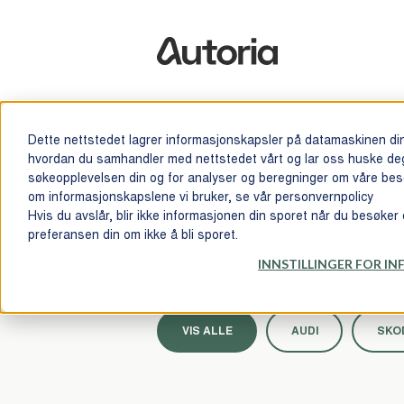
Dette nettstedet lagrer informasjonskapsler på datamaskinen di
Autoria
/ Kampanjer
hvordan du samhandler med nettstedet vårt og lar oss huske deg.
Kampanjer
søkeopplevelsen din og for analyser og beregninger om våre bes
om informasjonskapslene vi bruker, se vår personvernpolicy
Hvis du avslår, blir ikke informasjonen din sporet når du besøker 
preferansen din om ikke å bli sporet.
Leter du etter ny bil? Vi har nøye utva
INNSTILLINGER FOR I
prosessen enkel for deg. Bilkjøp gjort e
VIS ALLE
AUDI
SKO