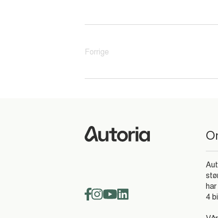
Forrige
O
Aut
stø
har
4 b
Vår