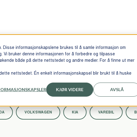
n. Disse informasjonskapslene brukes til å samle informasjon om
 Vi bruker denne informasjonen for å forbedre og tilpasse
økende både på dette nettstedet og andre medier. For å finne ut mer
dette nettstedet. Én enkelt informasjonskapsel blir brukt til å huske
lgte kampanjebiler som kan oppfylle dine ønsker og behov. Utforsk
NFORMASJONSKAPSLER
KJØR VIDERE
AVSLÅ
nkelt!
DA
VOLKSWAGEN
KIA
VAREBIL
B