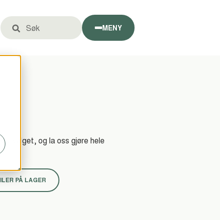
MENY
Dette er et søkefelt med en tilhørende funksjon for automatiske fo
 utvalget, og la oss gjøre hele
ILER PÅ LAGER