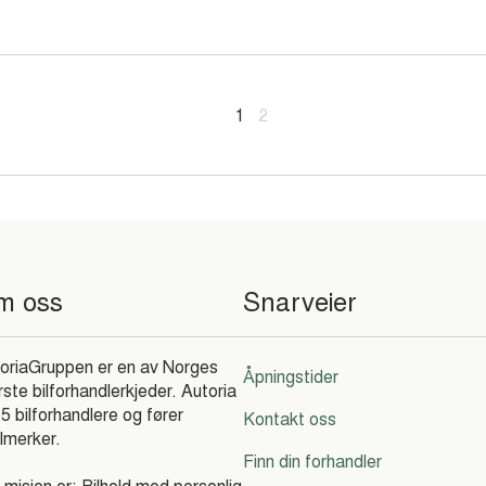
1
2
m oss
Snarveier
oriaGruppen er en av Norges
Åpningstider
rste bilforhandlerkjeder. Autoria
 5 bilforhandlere og fører
Kontakt oss
ilmerker.
Finn din forhandler
 misjon er: Bilhold med personlig